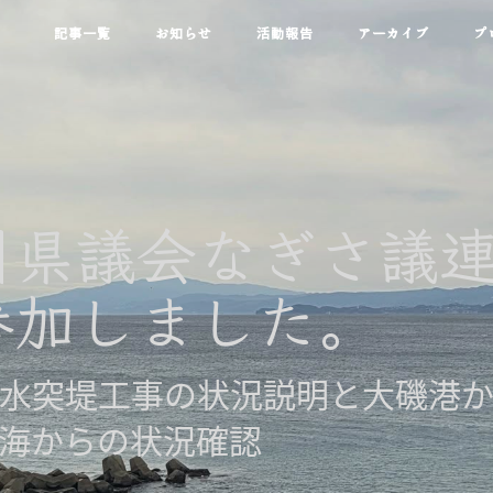
記事一覧
お知らせ
活動報告
アーカイブ
プ
川県議会なぎさ議
参加しました。
水突堤工事の状況説明と大磯港
海からの状況確認