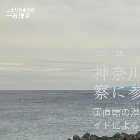
二宮町議会議員
一石 洋子
防災
環境
神奈
察に
国直轄の潜
イドによる