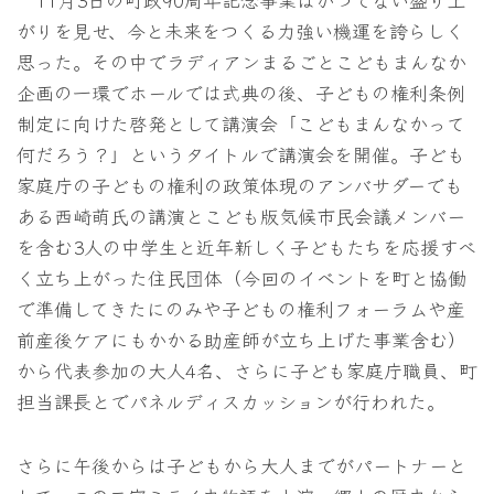
がりを見せ、今と未来をつくる力強い機運を誇らしく
思った。その中でラディアンまるごとこどもまんなか
企画の一環でホールでは式典の後、子どもの権利条例
制定に向けた啓発として講演会「こどもまんなかって
何だろう？」というタイトルで講演会を開催。子ども
家庭庁の子どもの権利の政策体現のアンバサダーでも
ある西崎萌氏の講演とこども版気候市民会議メンバー
を含む3人の中学生と近年新しく子どもたちを応援すべ
く立ち上がった住民団体（今回のイベントを町と協働
で準備してきたにのみや子どもの権利フォーラムや産
前産後ケアにもかかる助産師が立ち上げた事業含む）
から代表参加の大人4名、さらに子ども家庭庁職員、町
担当課長とでパネルディスカッションが行われた。
さらに午後からは子どもから大人までがパートナーと