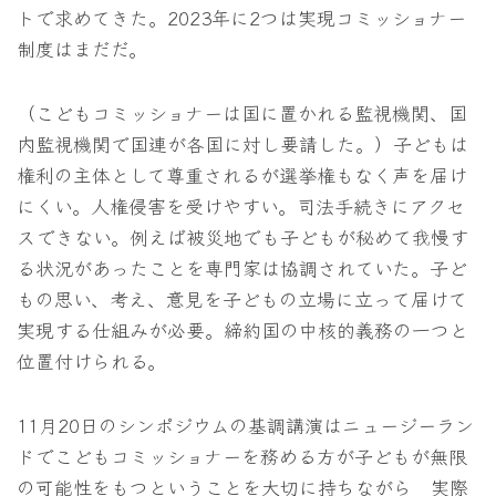
トで求めてきた。2023年に2つは実現コミッショナー
制度はまだだ。
（こどもコミッショナーは国に置かれる監視機関、国
内監視機関で国連が各国に対し要請した。）子どもは
権利の主体として尊重されるが選挙権もなく声を届け
にくい。人権侵害を受けやすい。司法手続きにアクセ
スできない。例えば被災地でも子どもが秘めて我慢す
る状況があったことを専門家は協調されていた。子ど
もの思い、考え、意見を子どもの立場に立って届けて
実現する仕組みが必要。締約国の中核的義務の一つと
位置付けられる。
11月20日のシンポジウムの基調講演はニュージーラン
ドでこどもコミッショナーを務める方が子どもが無限
の可能性をもつということを大切に持ちながら 実際