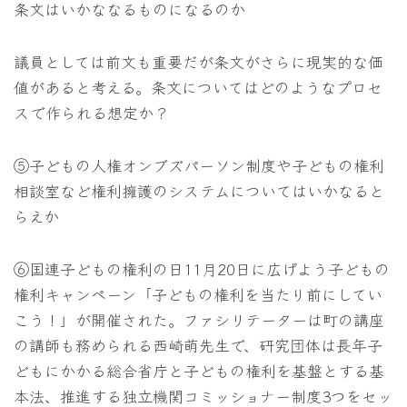
条文はいかななるものになるのか
議員としては前文も重要だが条文がさらに現実的な価
値があると考える。条文についてはどのようなプロセ
スで作られる想定か？
⑤子どもの人権オンブズパーソン制度や子どもの権利
相談室など権利擁護のシステムについてはいかなると
らえか
⑥国連子どもの権利の日11月20日に広げよう子どもの
権利キャンペーン「子どもの権利を当たり前にしてい
こう！」が開催された。ファシリテーターは町の講座
の講師も務められる西崎萌先生で、研究団体は長年子
どもにかかる総合省庁と子どもの権利を基盤とする基
本法、推進する独立機関コミッショナー制度3つをセッ