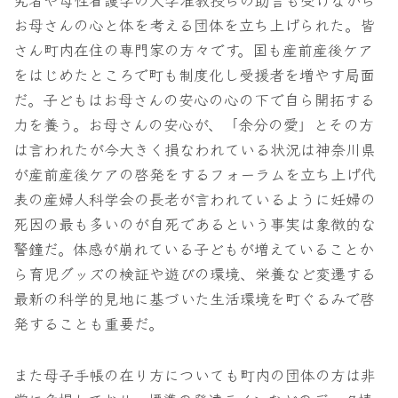
お母さんの心と体を考える団体を立ち上げられた。皆
さん町内在住の専門家の方々です。国も産前産後ケア
をはじめたところで町も制度化し受援者を増やす局面
だ。子どもはお母さんの安心の心の下で自ら開拓する
力を養う。お母さんの安心が、「余分の愛」とその方
は言われたが今大きく損なわれている状況は神奈川県
が産前産後ケアの啓発をするフォーラムを立ち上げ代
表の産婦人科学会の長老が言われているように妊婦の
死因の最も多いのが自死であるという事実は象徴的な
警鐘だ。体感が崩れている子どもが増えていることか
ら育児グッズの検証や遊びの環境、栄養など変遷する
最新の科学的見地に基づいた生活環境を町ぐるみで啓
発することも重要だ。
また母子手帳の在り方についても町内の団体の方は非