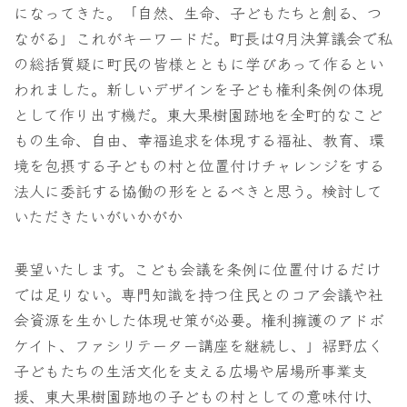
になってきた。「自然、生命、子どもたちと創る、つ
ながる」これがキーワードだ。町長は9月決算議会で私
の総括質疑に町民の皆様とともに学びあって作るとい
われました。新しいデザインを子ども権利条例の体現
として作り出す機だ。東大果樹園跡地を全町的なこど
もの生命、自由、幸福追求を体現する福祉、教育、環
境を包摂する子どもの村と位置付けチャレンジをする
法人に委託する協働の形をとるべきと思う。検討して
いただきたいがいかがか
要望いたします。こども会議を条例に位置付けるだけ
では足りない。専門知識を持つ住民とのコア会議や社
会資源を生かした体現せ策が必要。権利擁護のアドボ
ケイト、ファシリテーター講座を継続し、」裾野広く
子どもたちの生活文化を支える広場や居場所事業支
援、東大果樹園跡地の子どもの村としての意味付け、