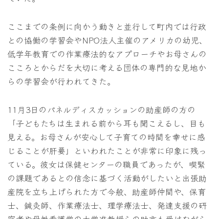
ここまでの条例に向かう動きと並行して町内では行政
との協働の学習会やNPO法人主催のアメリカの幼児、
低学年教育での作業療法的なアプローチやお母さんの
こころとからだを大切に考える団体の専門的な見地か
らの学習会が行われてきた。
11月3日のパネルディスカッションの助産師の方の
「子どもたちは生まれる前から耳も聞こえるし、目も
見える。お母さんが安心して子育ての時間を幸せに感
じることが肝要」といわれたことが非常に印象に残っ
ている。彼女は保健センターの職員であったが、喫緊
の課題であるとの信念に基づく活動がしたいと出張助
産院を立ち上げられた方で今般、助産師仲間や、保育
士、鍼灸師、作業療法士、理学療法士、発達支援の研
究者や母性看護学の大学准教授らの助言も受けながら