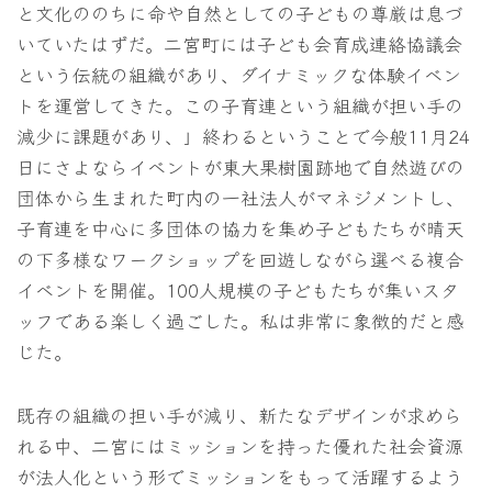
と文化ののちに命や自然としての子どもの尊厳は息づ
いていたはずだ。二宮町には子ども会育成連絡協議会
という伝統の組織があり、ダイナミックな体験イベン
トを運営してきた。この子育連という組織が担い手の
減少に課題があり、」終わるということで今般11月24
日にさよならイベントが東大果樹園跡地で自然遊びの
団体から生まれた町内の一社法人がマネジメントし、
子育連を中心に多団体の協力を集め子どもたちが晴天
の下多様なワークショップを回遊しながら選べる複合
イベントを開催。100人規模の子どもたちが集いスタ
ッフである楽しく過ごした。私は非常に象徴的だと感
じた。
既存の組織の担い手が減り、新たなデザインが求めら
れる中、二宮にはミッションを持った優れた社会資源
が法人化という形でミッションをもって活躍するよう