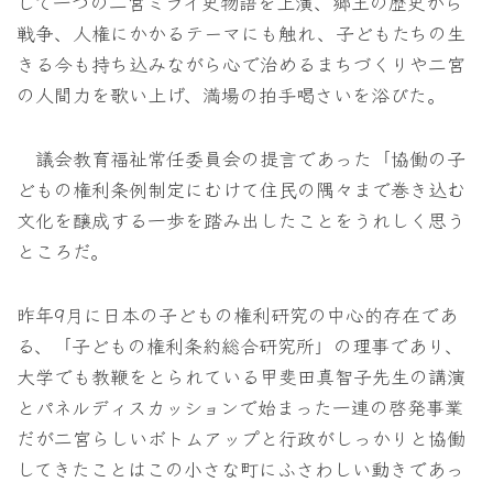
して一つの二宮ミライ史物語を上演、郷土の歴史から
戦争、人権にかかるテーマにも触れ、子どもたちの生
きる今も持ち込みながら心で治めるまちづくりや二宮
の人間力を歌い上げ、満場の拍手喝さいを浴びた。
議会教育福祉常任委員会の提言であった「協働の子
どもの権利条例制定にむけて住民の隅々まで巻き込む
文化を醸成する一歩を踏み出したことをうれしく思う
ところだ。
昨年9月に日本の子どもの権利研究の中心的存在であ
る、「子どもの権利条約総合研究所」の理事であり、
大学でも教鞭をとられている甲斐田真智子先生の講演
とパネルディスカッションで始まった一連の啓発事業
だが二宮らしいボトムアップと行政がしっかりと協働
してきたことはこの小さな町にふさわしい動きであっ