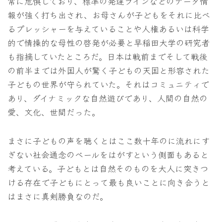
常に危惧しており、標準の発達ラインなどのデータ情
報が強く打ち出され、お母さんが子どもをそれに比べ
るプレッシャーを与えていることや人権あるいは科学
的で情操的な母性の啓発が必要と早稲田大学の研究者
も指摘していたところだ。日本は戦前までそして戦後
の前半までは外国人が驚く子どもの天国と形容された
子どもの世界が守られていた。それはコミュニティで
あり、ダイナミックな自然遊びであり、人間の自然の
愛、文化、世間だった。
まさに子どもの声を聴くとはここ数十年のに流れにす
ぎない社会通念のベールをはがすという側面もあると
考えている。子どもとは自然そのものを大人に突きつ
ける存在で子どもにとって最も良いことに向き合うと
はまさに真剣勝負なのだ。