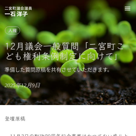
二宮町議会議員
To
一石 洋子
nav
人権
12月議会一般質問「二宮町こ
ども権利条例制定に向けて」
準備した質問原稿を共有させていただきます。
2025年12月9日
登壇原稿
11月3日の町政90周年記念事業はかつてない盛り上