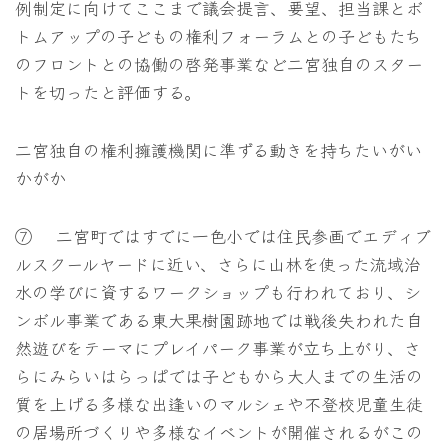
例制定に向けてここまで議会提言、要望、担当課とボ
トムアップの子どもの権利フォーラムとの子どもたち
のフロントとの協働の啓発事業など二宮独自のスター
トを切ったと評価する。
二宮独自の権利擁護機関に準ずる動きを持ちたいがい
かがか
⑦ 二宮町ではすでに一色小では住民参画でエディブ
ルスクールヤードに近い、さらに山林を使った流域治
水の学びに資するワークショップも行われており、シ
ンボル事業である東大果樹園跡地では戦後失われた自
然遊びをテーマにプレイパーク事業が立ち上がり、さ
らにみらいはらっぱでは子どもから大人までの生活の
質を上げる多様な出逢いのマルシェや不登校児童生徒
の居場所づくりや多様なイベントが開催されるがこの