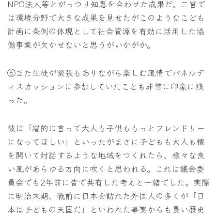
NPO法人等とがっつり知恵を合わせた成果だ。二宮で
は環境分野で大きな成果を見せたがこのようなこども
計画に条例の体現として社会資源を有効に活用した協
働事業が欠かせないと思うがいかがか。
⑥また生徒が緊張もありながら楽しむ風情でパネルデ
ィスカッションに参加していたことも非常に印象に残
った。
彼は「端的に言って大人も子供ももっとフレンドリー
になってほしい」といったがまさに子どもも大人も懐
を開いて対話するような地域をつくれたら、様々な良
い風があらゆる方向に吹くと思われる。これは議会委
員会でも2年前に皆で共有した考えと一緒でした。実際
に明治末期、戦前に日本を訪れた外国人の多くが「日
本は子どもの天国だ」といわれた事実からも長い歴史