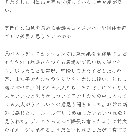
それをした国は出生率も回復しているし幸せ度が高
い。
専門的な知見を集める会議もコアメンバーや団体参画
でぜひ必要と思うがいかがか
⑥パネルディスカッションでは東大果樹園跡地で子ど
もたちの自然遊びをつくる居場所で思い切り遊び作
り、思ったことを実現、冒険してきた子どもたちの
声、また子どもたちのきりひらく力に出逢い、ともに
遊ぶ幸せに圧倒される大人たち、またさらにどんな大
人がいいなと思うかについて子どもたちの中に入って
くる大人がうれしいとの意見も聞きました。非常に新
鮮に感じたし、ルール作りに参加したいという意欲も
見られた。ディスかっよんで課長の言ったように前文
のイメージは見得るようだといわれましたが二宮町の