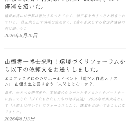
停滞を招いた。
議員必携には予算は否決するべきでなく、修正案を出すべきと明言され
ている。 修正案を出す明確な論点なく、2度の否決をする自治体議会の
例は聞いたこ
2026年6月20日
山極壽一博士来町！環境づくりフォーラムか
ら以下の依頼文をお送りしました。
エコフェスタにのみやホールイベント「遊びと自然とリズ
ム」 山極先生と語り合う「人間とはなにか？」
毎年、世界的な研究者や、実践者のかたがたと子どもたちをパートナー
に創ってきた「ぼくたちわたしたちの地球会議」 2026年は集大成とし
て「人間とは何か？」にフォーカスしたく、講演をお願いすることにな
りました。
2026年6月3日