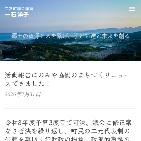
二宮町議会議員
To
一石 洋子
nav
郷土の資源と人を繋げ、子ども達と未来を創る
活動報告にのみや協働のまちづくりニュー
スできました！
2026年7月31日
令和8年度予算3度目で可決。議会は修正案
なき否決を繰り返し、町民の二元代表制の
信頼を裏切り行財政の損益、政策的事業の